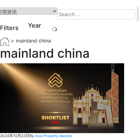
Search
for:
Year
Filters
>
mainland china
mainland china
2024年10月23日
By
Asia Property Awards