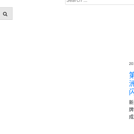
for:
2
第
新
牌
成