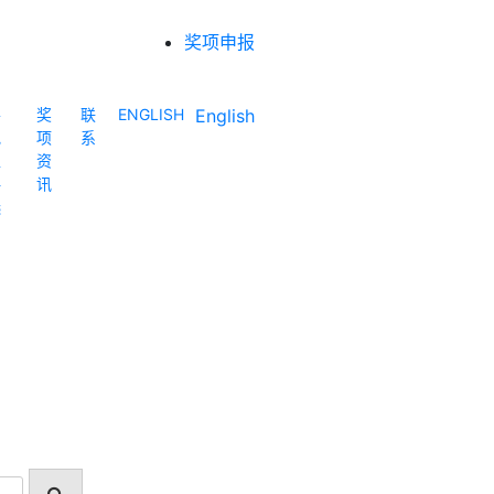
奖项申报
各
奖
联
ENGLISH
English
地
项
系
区
资
评
讯
选