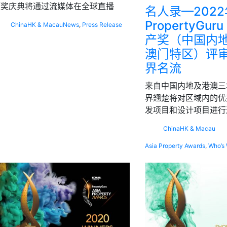
颁奖庆典将通过流媒体在全球直播
名人录—2022
PropertyGu
China
HK & Macau
News
,
Press Release
产奖（中国内
澳门特区）评
界名流
来自中国内地及港澳三
界翘楚将对区域内的优
发项目和设计项目进行
China
HK & Macau
Asia Property Awards
,
Who’s