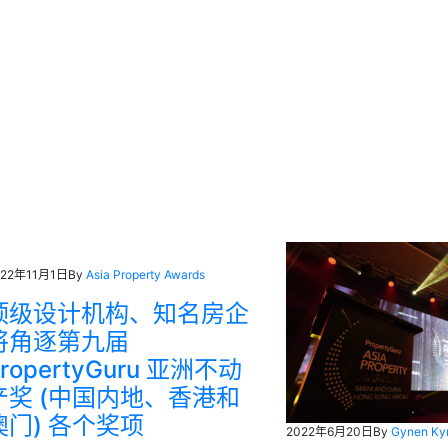
022年11月1日
By
Asia Property Awards
顶级设计机构、知名房企
将角逐第九届
PropertyGuru 亚洲不动
产奖 (中国内地、香港和
澳门) 各个奖项
2022年6月20日
By
Gynen Kyr