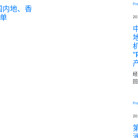
Pr
(中国内地、香
名单
2
“
经
回
Pr
2
第