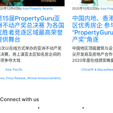
020年12月4日
By
Asia Property Awards
2020年10月22日
By
Asia Pro
15届PropertyGuru亚
中国内地、香
洲不动产奖总决赛 为各国
区优秀房企 参与
优胜者竞逐区域最高荣誉
“PropertyG
提供舞台
产奖”角逐
首次以在线方式举办的亚洲不动产奖
中国地区顶级建筑与设
总决赛，将上演亚太区知名房企间的
尖开发商及房地产合作
奖项争夺大戏
2020年度在线颁奖晚
Asia-Pacific
China
HK & Macau
Ne
ews
,
Press Release
,
Winner Announcements
Connect with us