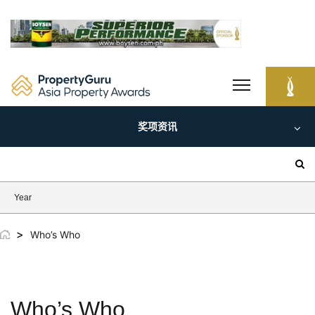
Skip
to
content
奖项资讯
Search
for:
Year
>
Who’s Who
Who’s Who