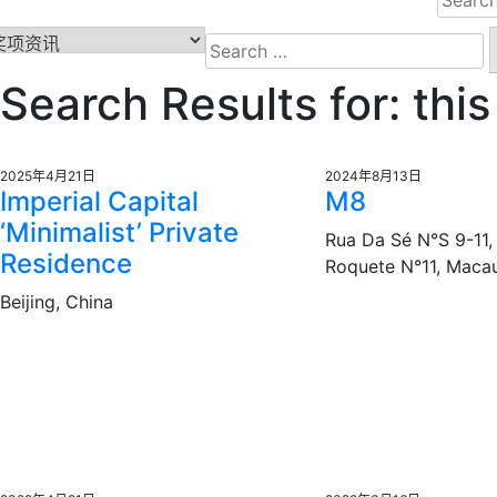
for:
Search
for:
Search Results for:
this
2025年4月21日
2024年8月13日
Imperial Capital
M8
‘Minimalist’ Private
Rua Da Sé N°S 9-11,
Residence
Roquete N°11, Maca
Beijing, China