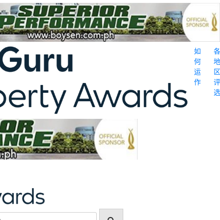
如
何
运
作