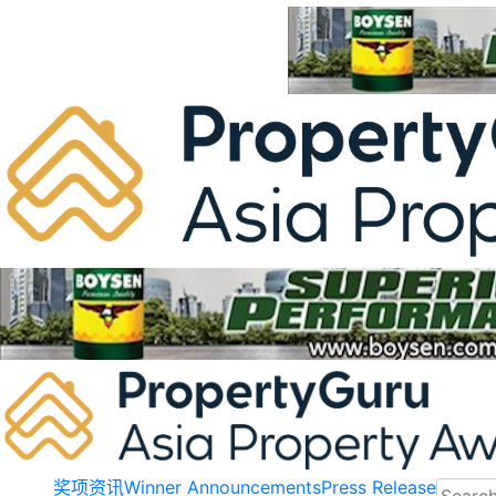
Skip
to
content
奖项资讯
Winner Announcements
Press Release
Search