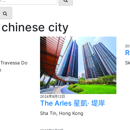
 chinese city
2
R
 Travessa Do
Sk
u
2024年8月12日
The Arles 星凱‧ 堤岸
Sha Tin, Hong Kong