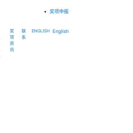
奖项申报
各
奖
联
ENGLISH
English
地
项
系
区
资
评
讯
选