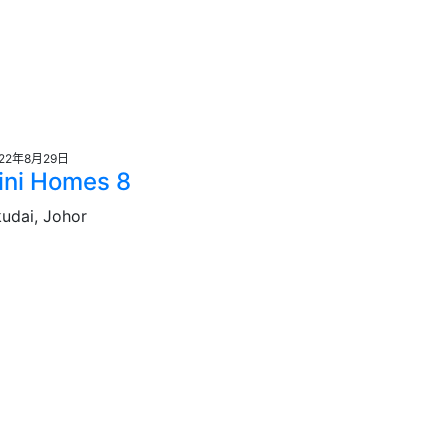
022年8月29日
ini Homes 8
udai, Johor