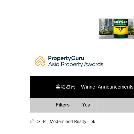
Skip
to
content
奖项资讯
Winner Announcements
Filters
Year
>
PT Modernland Realty Tbk