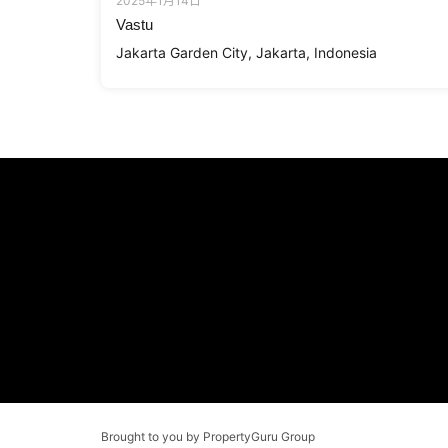
2025年1月14日
Vastu
Jakarta Garden City, Jakarta, Indonesia
Brought to you by PropertyGuru Group