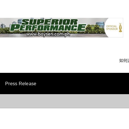
如何
Press Release