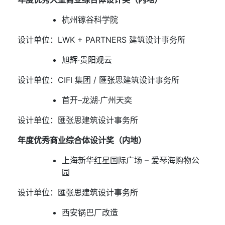
杭州镓谷科学院
设计单位：
LWK + PARTNERS
建筑设计事务所
旭辉
·
贵阳观云
设计单位：
CIFI
集团
/
匯张思建筑设计事务所
首开
–
龙湖
·
广州天奕
设计单位：匯张思建筑设计事务所
年度优秀商业综合体设计奖（内地）
上海新华红星国际广场
–
爱琴海购物公
园
设计单位：匯张思建筑设计事务所
西安锅巴厂改造