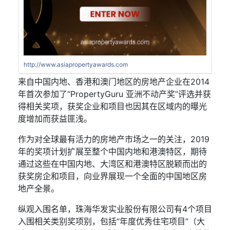
http://www.asiapropertyawards.com
来自中国内地、香港和澳门地区的房地产企业在
2014
年首次参加了
“
PropertyGuru
亚洲不动产奖
”
评选并获
得相关奖项
，
获奖企业和项目也因其在区域内的曝光
度增加而获益匪浅。
作为对全球最有活力的房地产市场之一的关注，
2019
年的奖项计划扩展至整个中国内地和港澳特区
，
期待
通过这些在中国内地、大湾区和港澳特区脱颖而出的
获奖房企和项目，向业界展现一个全面的中国地区房
地产全景。
纵观入围名单，珠海华发实业股份有限公司有
4
个项目
入围相关类别奖项别，包括“年度优秀住宅项目”（大