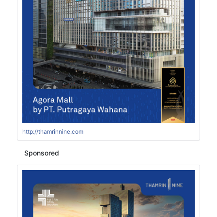
http://thamrinnine.com
Sponsored