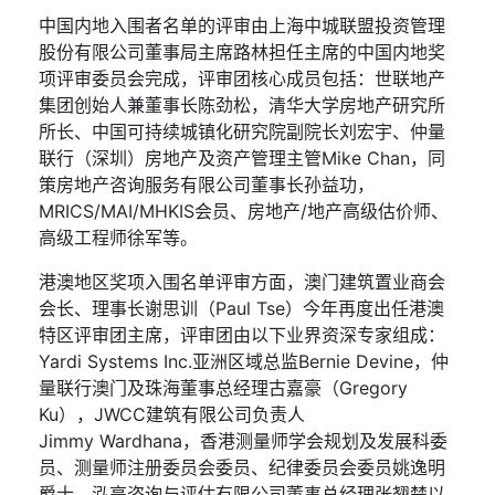
中国内地入围者名单的评审由上海中城联盟投资管理
股份有限公司董事局主席路林担任主席的中国内地奖
项评审委员会完成，评审团核心成员包括：世联地产
集团创始人兼董事长陈劲松
，
清华大学房地产研究所
所长、中国可持续城镇化研究院副院长刘宏宇
、
仲量
联行
（
深圳
）
房地产及资产管理主管
Mike Chan
，
同
策房地产咨询服务有限公司董事长孙益功，
MRICS
/
MAI
/
MHKIS
会员、房地产
/
地产高级估价师、
高级工程师徐军等
。
港澳地区奖项入围名单评审方面，澳门建筑置业商会
会长、理事长谢思训（
Paul Tse
）
今年再度出任港澳
特区评审团主席，评审团由以下业界资深专家组成：
Yardi Systems Inc.
亚洲区域总监
Bernie Devine
，仲
量联行澳门及珠海董事总经理古嘉豪（
Gregory
Ku
），
JWCC
建筑有限公司负责人
Jimmy Wardhana
，香港测量师学会规划及发展科委
员、测量师注册委员会委员、纪律委员会委员姚逸明
爵士，泓亮咨询与评估有限公司董事总经理张翘楚以