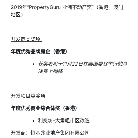
2019年“
PropertyGuru
亚洲不动产奖”（香港
、
澳门
地区
）
开发商类奖项
年度优秀品牌房企（香港）
获奖者将于
11
月
22
日在泰国曼谷举行的总
决赛上揭晓
开发项目类奖项
年度优秀商业综合体奖（香港）
利奥坊
–
大角咀市区改造
开发商：恒基兆业地产集团有限公司