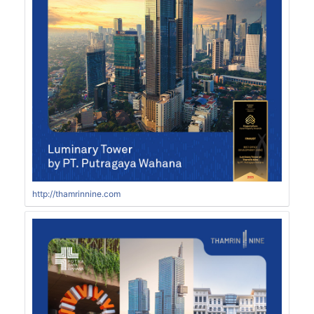
http://thamrinnine.com