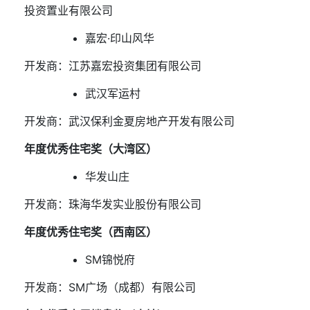
投资置业有限公司
嘉宏
·
印山风华
开发商：江苏嘉宏投资集团有限公司
武汉军运村
开发商：武汉保利金夏房地产开发有限公司
年度优秀住宅奖（大湾区）
华发山庄
开发商：珠海华发实业股份有限公司
年度优秀住宅奖（西南区）
SM
锦悦府
开发商：
SM
广场（成都）有限公司